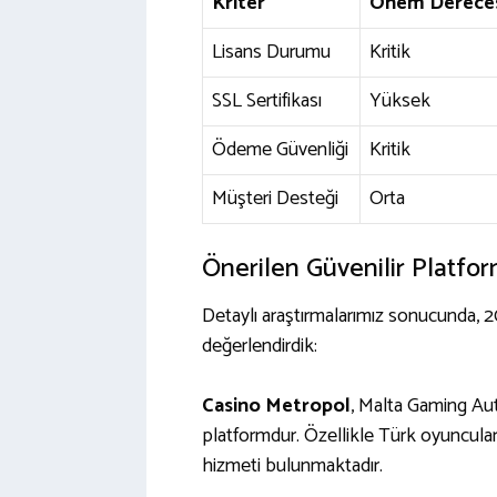
Kriter
Önem Derece
Lisans Durumu
Kritik
SSL Sertifikası
Yüksek
Ödeme Güvenliği
Kritik
Müşteri Desteği
Orta
Önerilen Güvenilir Platfor
Detaylı araştırmalarımız sonucunda, 202
değerlendirdik:
Casino Metropol
, Malta Gaming Auth
platformdur. Özellikle Türk oyuncula
hizmeti bulunmaktadır.