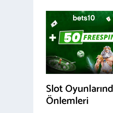
Slot Oyunların
Önlemleri