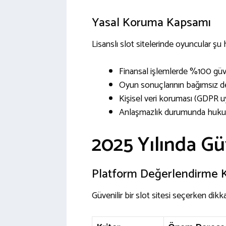
Yasal Koruma Kapsamı
Lisanslı slot sitelerinde oyuncular şu 
Finansal işlemlerde %100 güve
Oyun sonuçlarının bağımsız d
Kişisel veri koruması (GDPR 
Anlaşmazlık durumunda huku
2025 Yılında Güv
Platform Değerlendirme Kr
Güvenilir bir slot sitesi seçerken dikk