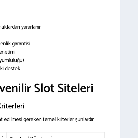
haklardan yararlanır:
nlik garantisi
enetimi
uyumluluğu)
ki destek
enilir Slot Siteleri
iterleri
at edilmesi gereken temel kriterler şunlardır: