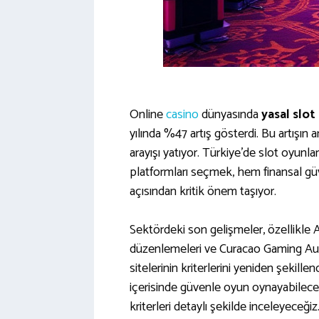
Online
casino
dünyasında
yasal slot 
yılında %47 artış gösterdi. Bu artışın 
arayışı yatıyor. Türkiye’de slot oyunlar
platformları seçmek, hem finansal güv
açısından kritik önem taşıyor.
Sektördeki son gelişmeler, özellikle Av
düzenlemeleri ve Curacao Gaming Auth
sitelerinin kriterlerini yeniden şekill
içerisinde güvenle oyun oynayabilece
kriterleri detaylı şekilde inceleyeceğiz