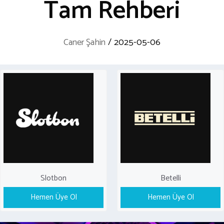
Tam Rehberi
Caner Şahin
/
2025-05-06
Slotbon
Betelli
Hemen Üye Ol
Hemen Üye Ol