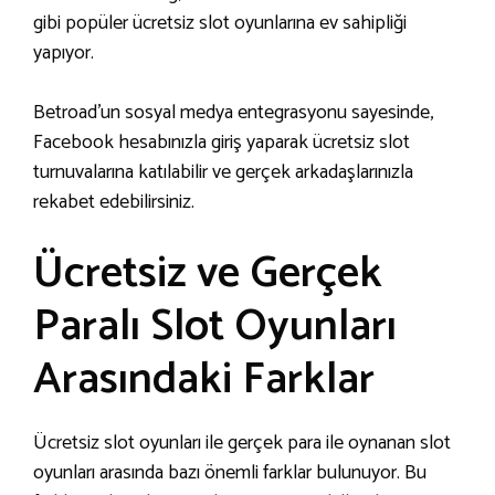
gibi popüler ücretsiz slot oyunlarına ev sahipliği
yapıyor.
Betroad’un sosyal medya entegrasyonu sayesinde,
Facebook hesabınızla giriş yaparak ücretsiz slot
turnuvalarına katılabilir ve gerçek arkadaşlarınızla
rekabet edebilirsiniz.
Ücretsiz ve Gerçek
Paralı Slot Oyunları
Arasındaki Farklar
Ücretsiz slot oyunları ile gerçek para ile oynanan slot
oyunları arasında bazı önemli farklar bulunuyor. Bu