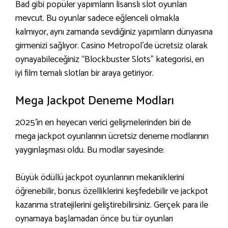
Bad gibi popüler yapımların lisanslı slot oyunları
mevcut. Bu oyunlar sadece eğlenceli olmakla
kalmıyor, aynı zamanda sevdiğiniz yapımların dünyasına
girmenizi sağlıyor. Casino Metropol’de ücretsiz olarak
oynayabileceğiniz “Blockbuster Slots” kategorisi, en
iyi film temalı slotları bir araya getiriyor.
Mega Jackpot Deneme Modları
2025’in en heyecan verici gelişmelerinden biri de
mega jackpot oyunlarının ücretsiz deneme modlarının
yaygınlaşması oldu. Bu modlar sayesinde:
Büyük ödüllü jackpot oyunlarının mekaniklerini
öğrenebilir, bonus özelliklerini keşfedebilir ve jackpot
kazanma stratejilerini geliştirebilirsiniz. Gerçek para ile
oynamaya başlamadan önce bu tür oyunları