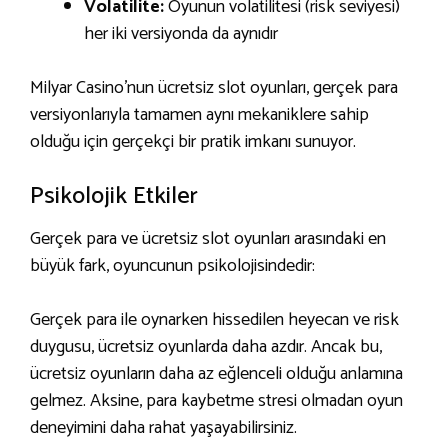
Volatilite:
Oyunun volatilitesi (risk seviyesi)
her iki versiyonda da aynıdır
Milyar Casino’nun ücretsiz slot oyunları, gerçek para
versiyonlarıyla tamamen aynı mekaniklere sahip
olduğu için gerçekçi bir pratik imkanı sunuyor.
Psikolojik Etkiler
Gerçek para ve ücretsiz slot oyunları arasındaki en
büyük fark, oyuncunun psikolojisindedir:
Gerçek para ile oynarken hissedilen heyecan ve risk
duygusu, ücretsiz oyunlarda daha azdır. Ancak bu,
ücretsiz oyunların daha az eğlenceli olduğu anlamına
gelmez. Aksine, para kaybetme stresi olmadan oyun
deneyimini daha rahat yaşayabilirsiniz.