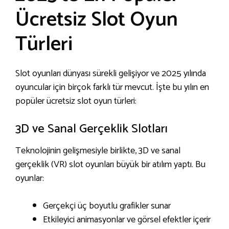
Ücretsiz Slot Oyun
Türleri
Slot oyunları dünyası sürekli gelişiyor ve 2025 yılında
oyuncular için birçok farklı tür mevcut. İşte bu yılın en
popüler ücretsiz slot oyun türleri:
3D ve Sanal Gerçeklik Slotları
Teknolojinin gelişmesiyle birlikte, 3D ve sanal
gerçeklik (VR) slot oyunları büyük bir atılım yaptı. Bu
oyunlar:
Gerçekçi üç boyutlu grafikler sunar
Etkileyici animasyonlar ve görsel efektler içerir