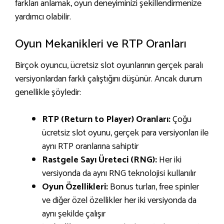
farkları anlamak, oyun deneyiminizi şekillendirmenize
yardımcı olabilir.
Oyun Mekanikleri ve RTP Oranları
Birçok oyuncu, ücretsiz slot oyunlarının gerçek paralı
versiyonlardan farklı çalıştığını düşünür. Ancak durum
genellikle şöyledir:
RTP (Return to Player) Oranları:
Çoğu
ücretsiz slot oyunu, gerçek para versiyonları ile
aynı RTP oranlarına sahiptir
Rastgele Sayı Üreteci (RNG):
Her iki
versiyonda da aynı RNG teknolojisi kullanılır
Oyun Özellikleri:
Bonus turları, free spinler
ve diğer özel özellikler her iki versiyonda da
aynı şekilde çalışır