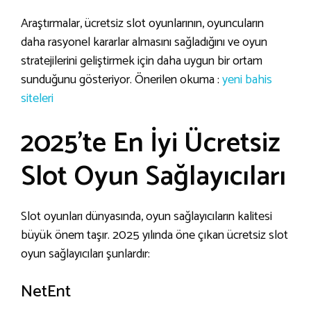
Araştırmalar, ücretsiz slot oyunlarının, oyuncuların
daha rasyonel kararlar almasını sağladığını ve oyun
stratejilerini geliştirmek için daha uygun bir ortam
sunduğunu gösteriyor. Önerilen okuma :
yeni bahis
siteleri
2025’te En İyi Ücretsiz
Slot Oyun Sağlayıcıları
Slot oyunları dünyasında, oyun sağlayıcıların kalitesi
büyük önem taşır. 2025 yılında öne çıkan ücretsiz slot
oyun sağlayıcıları şunlardır:
NetEnt