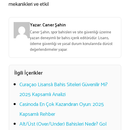
mekanikleri ve etkil
Yazar: Caner Şahin
Caner Şahin, spor bahisleri ve site güvenliği üzerine
yazan deneyimli bir bahis içerik editörüdür. Lisans,
ödeme güvenliği ve yasal durum konularında dürüst
değerlendirmeler yapar.
İlgili İçerikler
Curaçao Lisanslı Bahis Siteleri Güvenilir Mi?
2025 Kapsamlı Analizi
Casinoda En Çok Kazandıran Oyun: 2025
Kapsamlı Rehber
Alt/Üst (Over/Under) Bahisleri Nedir? Gol