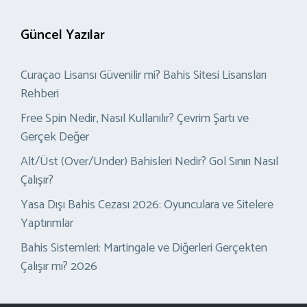
Güncel Yazılar
Curaçao Lisansı Güvenilir mi? Bahis Sitesi Lisansları
Rehberi
Free Spin Nedir, Nasıl Kullanılır? Çevrim Şartı ve
Gerçek Değer
Alt/Üst (Over/Under) Bahisleri Nedir? Gol Sınırı Nasıl
Çalışır?
Yasa Dışı Bahis Cezası 2026: Oyunculara ve Sitelere
Yaptırımlar
Bahis Sistemleri: Martingale ve Diğerleri Gerçekten
Çalışır mı? 2026