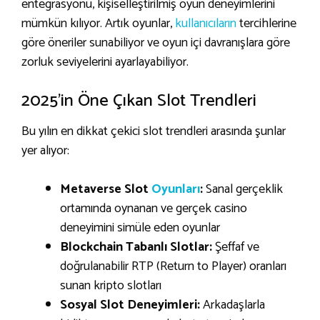
entegrasyonu, kişiselleştirilmiş oyun deneyimlerini
mümkün kılıyor. Artık oyunlar,
kullanıcıların
tercihlerine
göre öneriler sunabiliyor ve oyun içi davranışlara göre
zorluk seviyelerini ayarlayabiliyor.
2025’in Öne Çıkan Slot Trendleri
Bu yılın en dikkat çekici slot trendleri arasında şunlar
yer alıyor:
Metaverse Slot
Oyunları
:
Sanal gerçeklik
ortamında oynanan ve gerçek casino
deneyimini simüle eden oyunlar
Blockchain Tabanlı Slotlar:
Şeffaf ve
doğrulanabilir RTP (Return to Player) oranları
sunan kripto slotları
Sosyal Slot Deneyimleri:
Arkadaşlarla