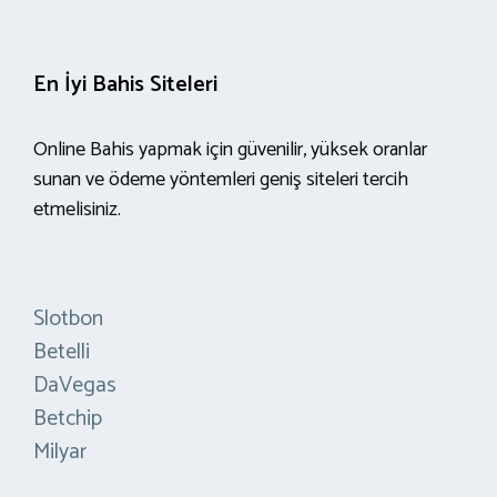
En İyi Bahis Siteleri
Online Bahis yapmak için güvenilir, yüksek oranlar
sunan ve ödeme yöntemleri geniş siteleri tercih
etmelisiniz.
Slotbon
Betelli
DaVegas
Betchip
Milyar