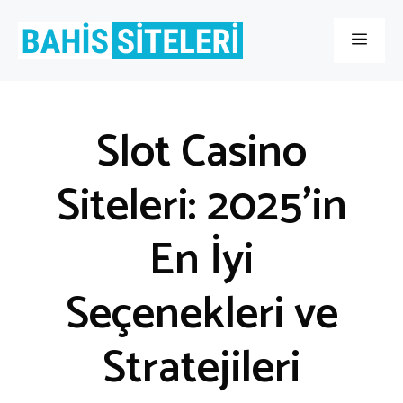
İçeriğe
atla
Men
Slot Casino
Siteleri: 2025’in
En İyi
Seçenekleri ve
Stratejileri