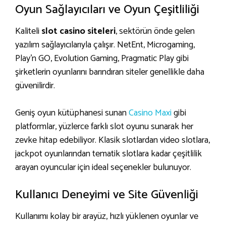
Oyun Sağlayıcıları ve Oyun Çeşitliliği
Kaliteli
slot casino siteleri
, sektörün önde gelen
yazılım sağlayıcılarıyla çalışır. NetEnt, Microgaming,
Play’n GO, Evolution Gaming, Pragmatic Play gibi
şirketlerin oyunlarını barındıran siteler genellikle daha
güvenilirdir.
Geniş oyun kütüphanesi sunan
Casino Maxi
gibi
platformlar, yüzlerce farklı slot oyunu sunarak her
zevke hitap edebiliyor. Klasik slotlardan video slotlara,
jackpot oyunlarından tematik slotlara kadar çeşitlilik
arayan oyuncular için ideal seçenekler bulunuyor.
Kullanıcı Deneyimi ve Site Güvenliği
Kullanımı kolay bir arayüz, hızlı yüklenen oyunlar ve