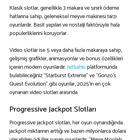
Klasik slotlar, genellikle 3 makara ve sınırlı ödeme
hatlarına sahip, geleneksel meyve makinesi tarzı
oyunlardır. Basit yapıları ve nostalji faktörüyle hala
popülerliklerini koruyorlar.
Video slotlar ise 5 veya daha fazla makaraya sahip,
gelişmiş grafikler, animasyonlar ve bonus özellikleri
içeren modern oyunlardır.
Jetbahis
platformunda
bulabileceğiniz “Starburst Extreme” ve “Gonzo’s
Quest Evolution” gibi oyunlar, 2025’in en çok
oynanan video slotları arasında.
Progressive Jackpot Slotları
Progressive jackpot slotları, her oyun oynandığında
jackpot miktarının arttığı ve bazen milyonlarca dolara
ulaşabilen ödüller sunan oyunlardır. “Mega Moolah