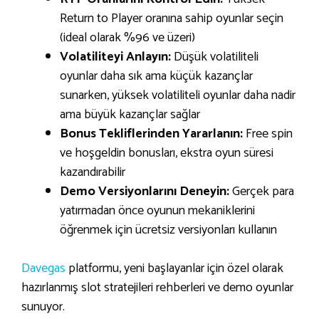
Return to Player oranına sahip oyunlar seçin
(ideal olarak %96 ve üzeri)
Volatiliteyi Anlayın:
Düşük volatiliteli
oyunlar daha sık ama küçük kazançlar
sunarken, yüksek volatiliteli oyunlar daha nadir
ama büyük kazançlar sağlar
Bonus Tekliflerinden Yararlanın:
Free spin
ve hoşgeldin bonusları, ekstra oyun süresi
kazandırabilir
Demo Versiyonlarını Deneyin:
Gerçek para
yatırmadan önce oyunun mekaniklerini
öğrenmek için ücretsiz versiyonları kullanın
Davegas
platformu, yeni başlayanlar için özel olarak
hazırlanmış slot stratejileri rehberleri ve demo oyunlar
sunuyor.