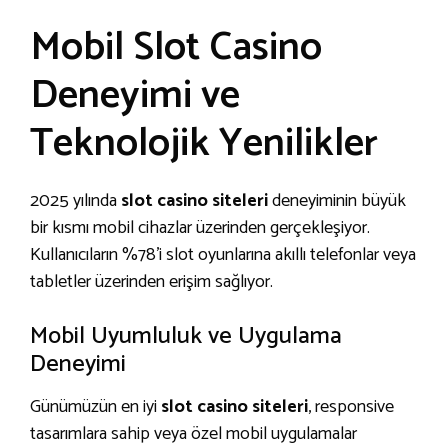
Mobil Slot Casino
Deneyimi ve
Teknolojik Yenilikler
2025 yılında
slot casino siteleri
deneyiminin büyük
bir kısmı mobil cihazlar üzerinden gerçekleşiyor.
Kullanıcıların %78’i slot oyunlarına akıllı telefonlar veya
tabletler üzerinden erişim sağlıyor.
Mobil Uyumluluk ve Uygulama
Deneyimi
Günümüzün en iyi
slot casino siteleri
, responsive
tasarımlara sahip veya özel mobil uygulamalar