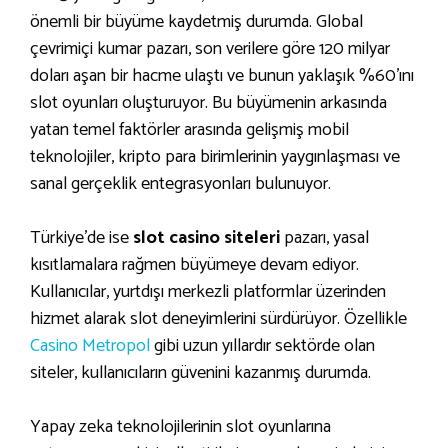
önemli bir büyüme kaydetmiş durumda. Global
çevrimiçi kumar pazarı, son verilere göre 120 milyar
doları aşan bir hacme ulaştı ve bunun yaklaşık %60’ını
slot oyunları oluşturuyor. Bu büyümenin arkasında
yatan temel faktörler arasında gelişmiş mobil
teknolojiler, kripto para birimlerinin yaygınlaşması ve
sanal gerçeklik entegrasyonları bulunuyor.
Türkiye’de ise
slot casino siteleri
pazarı, yasal
kısıtlamalara rağmen büyümeye devam ediyor.
Kullanıcılar, yurtdışı merkezli platformlar üzerinden
hizmet alarak slot deneyimlerini sürdürüyor. Özellikle
Casino Metropol
gibi uzun yıllardır sektörde olan
siteler, kullanıcıların güvenini kazanmış durumda.
Yapay zeka teknolojilerinin slot oyunlarına