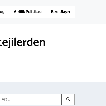
log
Gizlilik Politikası
Bize Ulaşın
tejilerden
çin
ra