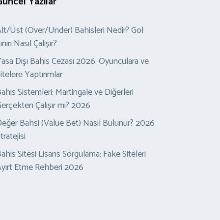
Güncel Yazılar
lt/Üst (Over/Under) Bahisleri Nedir? Gol
ınırı Nasıl Çalışır?
asa Dışı Bahis Cezası 2026: Oyunculara ve
itelere Yaptırımlar
ahis Sistemleri: Martingale ve Diğerleri
erçekten Çalışır mı? 2026
eğer Bahsi (Value Bet) Nasıl Bulunur? 2026
tratejisi
ahis Sitesi Lisans Sorgulama: Fake Siteleri
yırt Etme Rehberi 2026