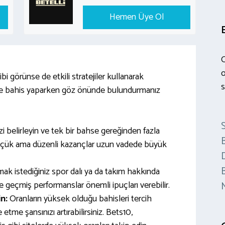
Hemen Üye Ol
E
O
o
i görünse de etkili stratejiler kullanarak
s
. İşte bahis yaparken göz önünde bulundurmanız
i belirleyin ve tek bir bahse gereğinden fazla
B
üçük ama düzenli kazançlar uzun vadede büyük
k istediğiniz spor dalı ya da takım hakkında
r ve geçmiş performanslar önemli ipuçları verebilir.
M
n:
Oranların yüksek olduğu bahisleri tercih
tme şansınızı artırabilirsiniz. Bets10,