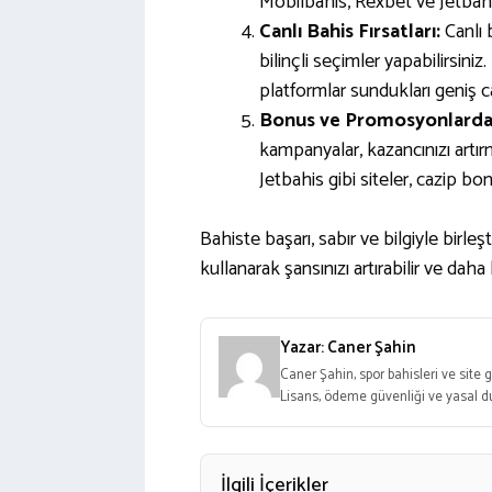
Mobilbahis, Rexbet ve Jetbahis
Canlı Bahis Fırsatları:
Canlı 
bilinçli seçimler yapabilirsin
platformlar sundukları geniş c
Bonus ve Promosyonlardan
kampanyalar, kazancınızı artırm
Jetbahis gibi siteler, cazip bo
Bahiste başarı, sabır ve bilgiyle birleşt
kullanarak şansınızı artırabilir ve daha b
Yazar: Caner Şahin
Caner Şahin, spor bahisleri ve site 
Lisans, ödeme güvenliği ve yasal d
İlgili İçerikler