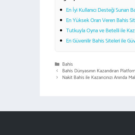
En İyi Kullanıcı Desteği Sunan Ba
En Yüksek Oran Veren Bahis Site
Tutkuyla Oyna ve Betelli ile Ka
En Güvenilir Bahis Siteleri ile Gü
Kategoriler
Bahis
Bahis Dünyasının Kazandıran Platform
Nakit Bahis ile Kazancınızı Anında Ma